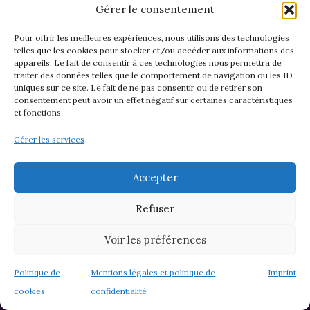
🎁 Révéler la carte du jour
Gérer le consentement
Pour offrir les meilleures expériences, nous utilisons des technologies
telles que les cookies pour stocker et/ou accéder aux informations des
Visitez le site : Médiumnité & Magnétisme
appareils. Le fait de consentir à ces technologies nous permettra de
traiter des données telles que le comportement de navigation ou les ID
uniques sur ce site. Le fait de ne pas consentir ou de retirer son
consentement peut avoir un effet négatif sur certaines caractéristiques
et fonctions.
Gérer les services
Accepter
Refuser
Voir les préférences
Politique de
Mentions légales et politique de
Imprint
cookies
confidentialité