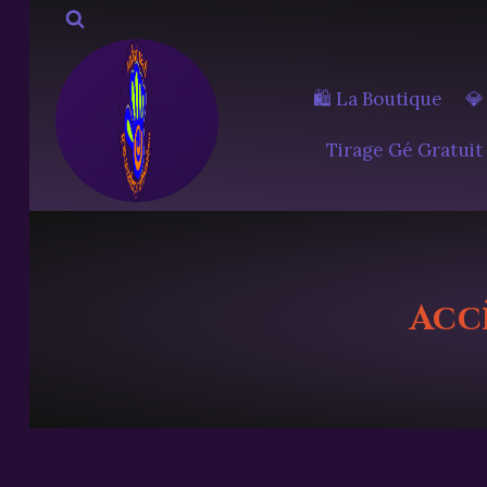
Aller
au
contenu
🛍️ La Boutique
💎
Tirage Gé Gratuit
Acc