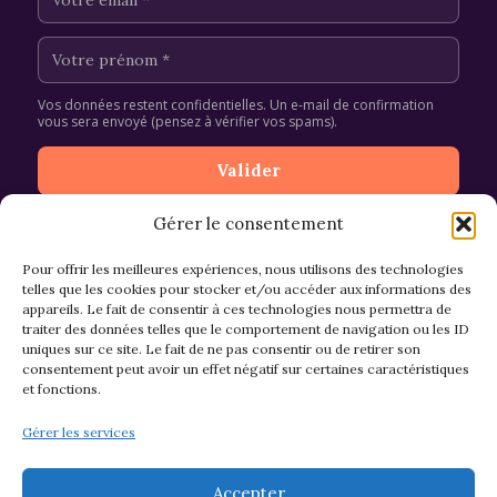
Vos données restent confidentielles. Un e-mail de confirmation
vous sera envoyé (pensez à vérifier vos spams).
Gérer le consentement
Pour offrir les meilleures expériences, nous utilisons des technologies
telles que les cookies pour stocker et/ou accéder aux informations des
appareils. Le fait de consentir à ces technologies nous permettra de
CGV et Retours
traiter des données telles que le comportement de navigation ou les ID
uniques sur ce site. Le fait de ne pas consentir ou de retirer son
consentement peut avoir un effet négatif sur certaines caractéristiques
et fonctions.
Politique de cookies (EU)
Gérer les services
Mentions légales & confidentialité
Accepter