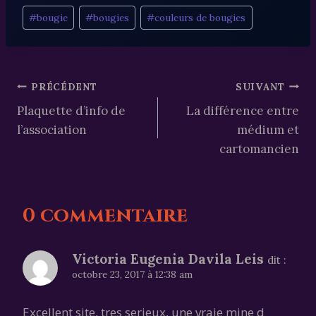
Étiquettes
#
bougie
#
bougies
#
couleurs de bougies
de
la
publication :
Navigation
PRÉCÉDENT
SUIVANT
Plaquette d’info de
La différence entre
de
l’association
médium et
l’article
cartomancien
0 commentaire
Victoria Eugenia Davila Leis
dit :
octobre 23, 2017 à 12:38 am
Excellent site, tres serieux, une vraie mine d