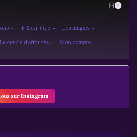
0
ions
☀️ Bien-être
Les magies
Le cercle d’affinités
Mon compte
nous sur Instagram