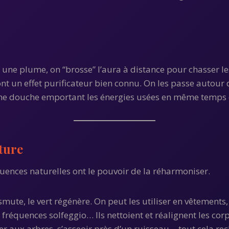
 une plume, on “brosse” l’aura à distance pour chasser le
nt un effet purificateur bien connu. On les passe autour 
’une douche emportant les énergies usées en même temps 
ature
quences naturelles ont le pouvoir de la réharmoniser.
nsmute, le vert régénère. On peut les utiliser en vêtements
 fréquences solfeggio… Ils nettoient et réalignent les corp
er aux arbres, s’asseoir près d’un ruisseau… tout cela re