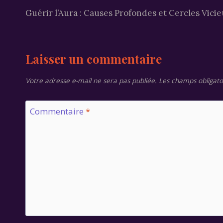
Guérir l’Aura : Causes Profondes et Cercles Vicie
de
l’article
Laisser un commentaire
Votre adresse e-mail ne sera pas publiée.
Les champs obligato
Commentaire
*