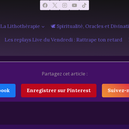
 La Lithothèrapie
🕊️ Spiritualité, Oracles et Divinat
Les replays Live du Vendredi : Rattrape ton retard
Partagez cet article :
book
Enregistrer sur Pinterest
Suivez-