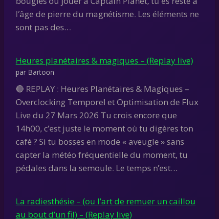
bougies ou jouer à Captain Planet, tu es resté à
l’âge de pierre du magnétisme. Les éléments ne
sont pas des…
Heures planétaires & magiques – (Replay live)
par Bartoon
🔴 REPLAY : Heures Planétaires & Magiques –
Overclocking Temporel et Optimisation de Flux
Live du 27 Mars 2026 Tu crois encore que
14h00, c’est juste le moment où tu digères ton
café ? Si tu bosses en mode « aveugle » sans
capter la météo fréquentielle du moment, tu
pédales dans la semoule. Le temps n’est…
La radiesthésie – (ou l’art de remuer un caillou
au bout d’un fil) – (Replay live)