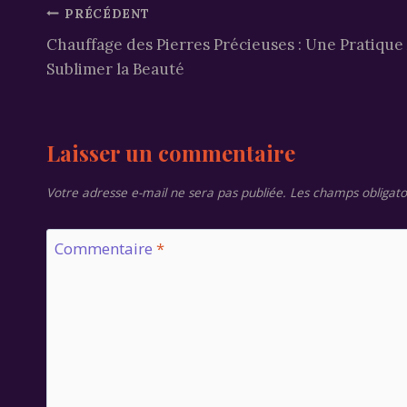
Navigation
PRÉCÉDENT
Chauffage des Pierres Précieuses : Une Pratique
de
Sublimer la Beauté
l’article
Laisser un commentaire
Votre adresse e-mail ne sera pas publiée.
Les champs obligato
Commentaire
*