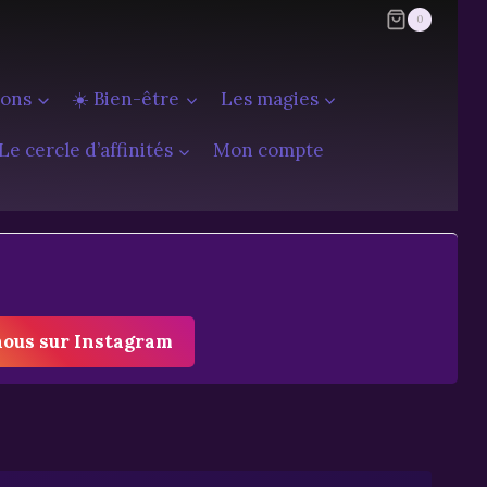
0
ions
☀️ Bien-être
Les magies
Le cercle d’affinités
Mon compte
nous sur Instagram