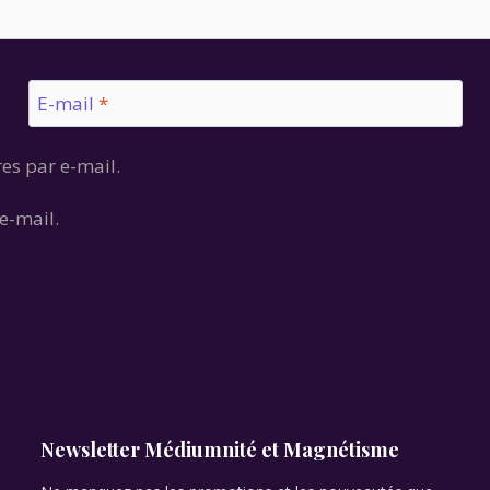
E-mail
*
es par e-mail.
e-mail.
Newsletter Médiumnité et Magnétisme