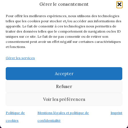
Gérer le consentement
Pour offrir les meilleures expériences, nous utilisons des technologies
telles que les cookies pour stocker et/ou accéder aux informations des
appareils. Le fait de consentir à ces technologies nous permettra de
CGV et Retours
traiter des données telles que le comportement de navigation ou les ID
uniques sur ce site. Le fait de ne pas consentir ou de retirer son
consentement peut avoir un effet négatif sur certaines caractéristiques
et fonctions.
Politique de cookies (EU)
Gérer les services
Mentions légales & confidentialité
Accepter
Refuser
Voir les préférences
© 2026 Asso M&M - Thème WordPress par
Kadence WP
Politique de
Mentions légales et politique de
Imprint
cookies
confidentialité