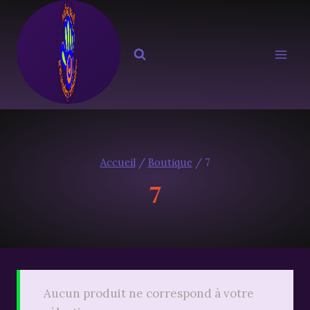
Aller
au
contenu
Accueil
/
Boutique
/
7
7
Aucun produit ne correspond à votre