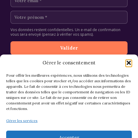
Vos données restent confidentielles. Un e-mail de confirmation
vous sera envoyé (pensez à vérifier vos spams).
Gérer le consentement
Pour offrir les meilleures expériences, nous utilisons des technologies
telles que les cookies pour stocker et/ou accéder aux informations des
appareils. Le fait de consentir à ces technologies nous permettra de
CGV et Retours
traiter des données telles que le comportement de navigation ou les ID
uniques sur ce site. Le fait de ne pas consentir ou de retirer son
consentement peut avoir un effet négatif sur certaines caractéristiques
et fonctions.
Politique de cookies (EU)
Gérer les services
Mentions légales & confidentialité
Accepter