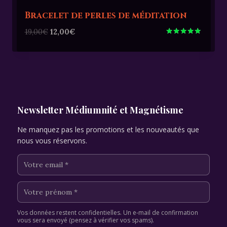
Bracelet de perles de méditation
Le
Le
19,00
€
12,00
€
prix
prix
Note
5.00
initial
actuel
sur 5
était :
est :
19,00€.
12,00€.
Newsletter Médiumnité et Magnétisme
Ne manquez pas les promotions et les nouveautés que
nous vous réservons.
Vos données restent confidentielles. Un e-mail de confirmation
vous sera envoyé (pensez à vérifier vos spams).