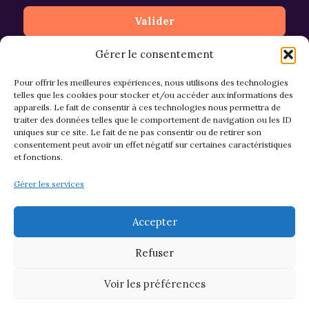
Gérer le consentement
Pour offrir les meilleures expériences, nous utilisons des technologies
telles que les cookies pour stocker et/ou accéder aux informations des
appareils. Le fait de consentir à ces technologies nous permettra de
CGV et Retours
traiter des données telles que le comportement de navigation ou les ID
uniques sur ce site. Le fait de ne pas consentir ou de retirer son
consentement peut avoir un effet négatif sur certaines caractéristiques
et fonctions.
Politique de cookies (EU)
Gérer les services
Mentions légales & confidentialité
Accepter
Refuser
Voir les préférences
© 2026 Asso M&M - Thème WordPress par