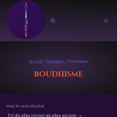
Aller
au
contenu
Accueil
/
Boutique
/
boudhisme
boudhisme
Voici le seul résultat