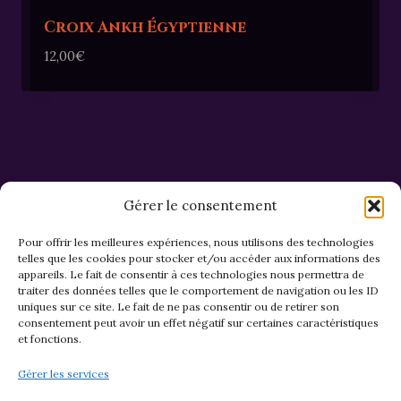
Croix Ankh Égyptienne
12,00
€
Gérer le consentement
Pour offrir les meilleures expériences, nous utilisons des technologies
telles que les cookies pour stocker et/ou accéder aux informations des
appareils. Le fait de consentir à ces technologies nous permettra de
CGV et Retours
traiter des données telles que le comportement de navigation ou les ID
uniques sur ce site. Le fait de ne pas consentir ou de retirer son
consentement peut avoir un effet négatif sur certaines caractéristiques
et fonctions.
Politique de cookies (EU)
Gérer les services