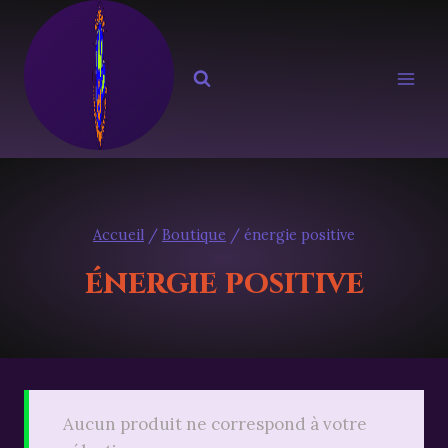
Aller
au
contenu
Accueil
/
Boutique
/
énergie positive
énergie positive
Aucun produit ne correspond à votre