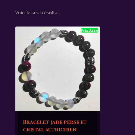
Voici le seul résultat
Bracelet jade perse et
cristal autrichien