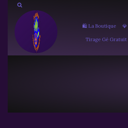
Aller
au
contenu
🛍️ La Boutique
💎
Tirage Gé Gratuit