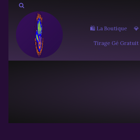
Aller
au
contenu
🛍️ La Boutique
💎
Tirage Gé Gratuit