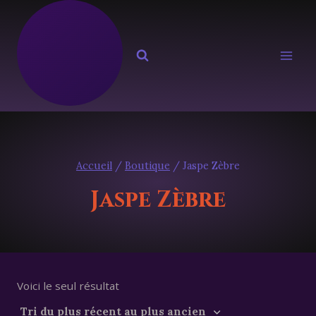
Aller
au
contenu
Accueil
/
Boutique
/
Jaspe Zèbre
Jaspe Zèbre
Voici le seul résultat