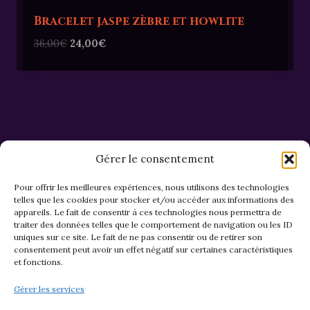
Bracelet jaspe zèbre et howlite
Le
Le
36,00
€
24,00
€
prix
prix
initial
actuel
était :
est :
36,00€.
24,00€.
Gérer le consentement
Pour offrir les meilleures expériences, nous utilisons des technologies
telles que les cookies pour stocker et/ou accéder aux informations des
appareils. Le fait de consentir à ces technologies nous permettra de
CGV et Retours
traiter des données telles que le comportement de navigation ou les ID
uniques sur ce site. Le fait de ne pas consentir ou de retirer son
consentement peut avoir un effet négatif sur certaines caractéristiques
et fonctions.
Politique de cookies (EU)
Gérer les services