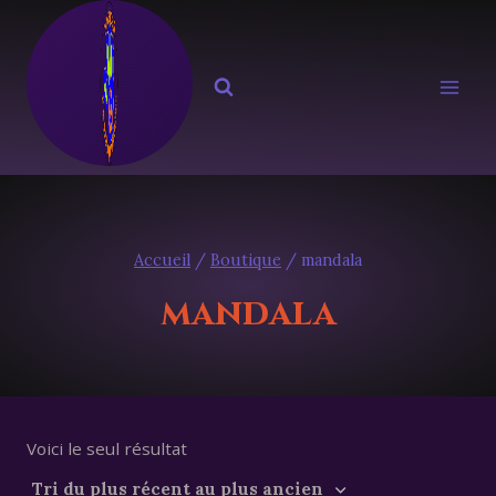
Aller
au
contenu
Accueil
/
Boutique
/
mandala
mandala
Voici le seul résultat