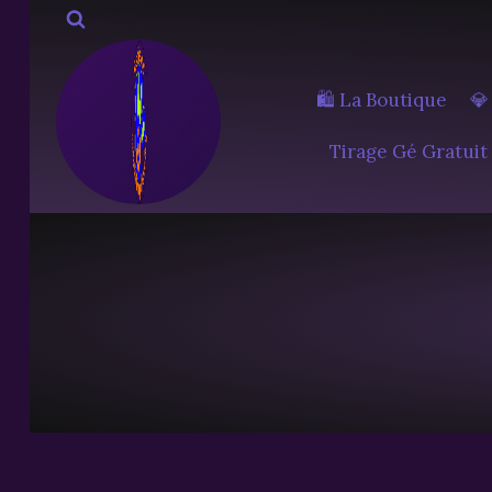
Aller
au
contenu
🛍️ La Boutique
💎
Tirage Gé Gratuit