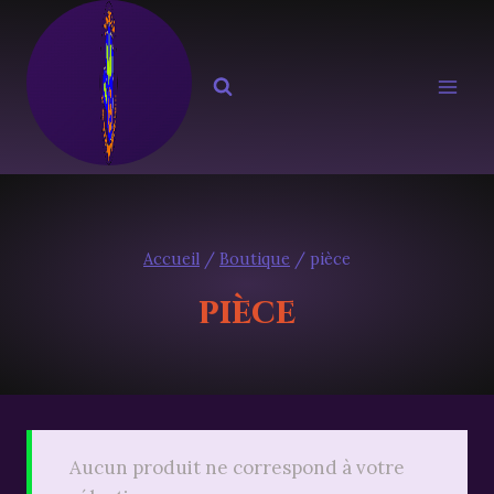
Aller
au
contenu
Accueil
/
Boutique
/
pièce
pièce
Aucun produit ne correspond à votre