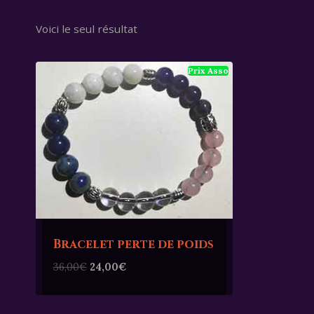
Voici le seul résultat
Bracelet perte de poids
Le
Le
36,00
€
24,00
€
prix
prix
initial
actuel