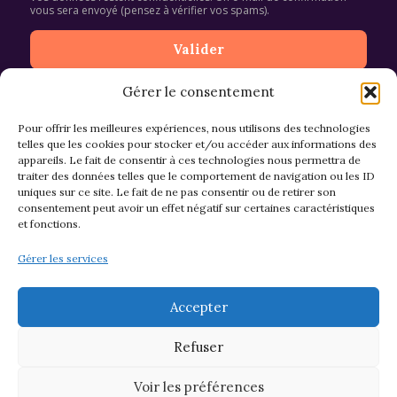
vous sera envoyé (pensez à vérifier vos spams).
Gérer le consentement
Pour offrir les meilleures expériences, nous utilisons des technologies
telles que les cookies pour stocker et/ou accéder aux informations des
appareils. Le fait de consentir à ces technologies nous permettra de
CGV et Retours
traiter des données telles que le comportement de navigation ou les ID
uniques sur ce site. Le fait de ne pas consentir ou de retirer son
consentement peut avoir un effet négatif sur certaines caractéristiques
et fonctions.
Politique de cookies (EU)
Gérer les services
Mentions légales & confidentialité
Accepter
Refuser
Voir les préférences