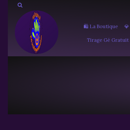
Aller
au
contenu
🛍️ La Boutique
💎
Tirage Gé Gratuit