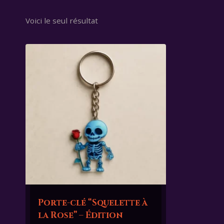
Voici le seul résultat
Porte-clé “Squelette à
la Rose” – Édition