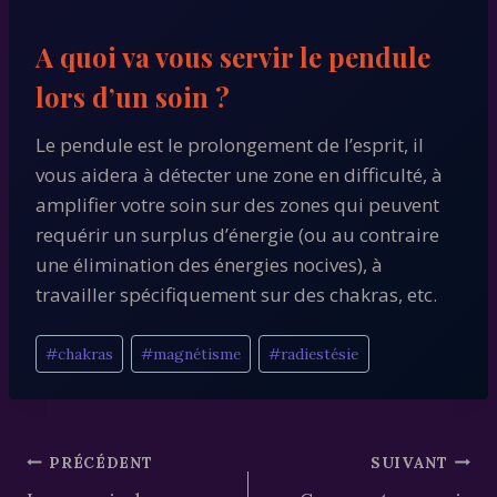
A quoi va vous servir le pendule
lors d’un soin ?
Le pendule est le prolongement de l’esprit, il
vous aidera à détecter une zone en difficulté, à
amplifier votre soin sur des zones qui peuvent
requérir un surplus d’énergie (ou au contraire
une élimination des énergies nocives), à
travailler spécifiquement sur des chakras, etc.
Étiquettes
#
chakras
#
magnétisme
#
radiestésie
de
la
publication :
Navigation
PRÉCÉDENT
SUIVANT