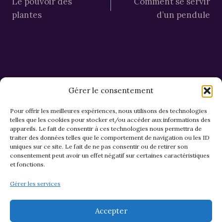
Le pouvoir des
Comment se servir
de
plantes
d’un pendule
l’article
Gérer le consentement
Pour offrir les meilleures expériences, nous utilisons des technologies
telles que les cookies pour stocker et/ou accéder aux informations des
appareils. Le fait de consentir à ces technologies nous permettra de
CGV et Retours
traiter des données telles que le comportement de navigation ou les ID
uniques sur ce site. Le fait de ne pas consentir ou de retirer son
consentement peut avoir un effet négatif sur certaines caractéristiques
et fonctions.
Politique de cookies (EU)
Gérer les services
Mentions légales & confidentialité
Accepter