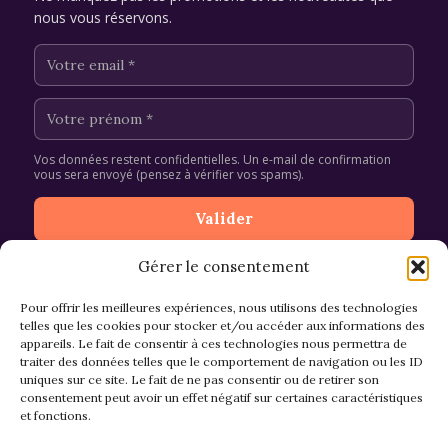
nous vous réservons.
Vos données restent confidentielles. Un e-mail de confirmation
vous sera envoyé (pensez à vérifier vos spams).
Gérer le consentement
Pour offrir les meilleures expériences, nous utilisons des technologies
telles que les cookies pour stocker et/ou accéder aux informations des
appareils. Le fait de consentir à ces technologies nous permettra de
CGV et Retours
traiter des données telles que le comportement de navigation ou les ID
uniques sur ce site. Le fait de ne pas consentir ou de retirer son
consentement peut avoir un effet négatif sur certaines caractéristiques
et fonctions.
Politique de cookies (EU)