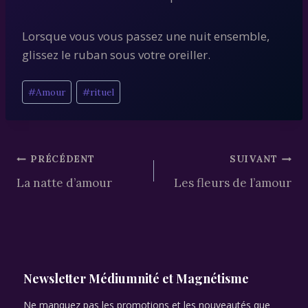
Lorsque vous vous passez une nuit ensemble,
glissez le ruban sous votre oreiller.
Étiquettes
#
Amour
#
rituel
de
la
publication :
Navigation
PRÉCÉDENT
SUIVANT
La natte d’amour
Les fleurs de l’amour
de
l’article
Newsletter Médiumnité et Magnétisme
Ne manquez pas les promotions et les nouveautés que