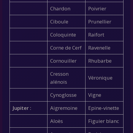
Chardon
Poivrier
Ciboule
Prunellier
Coloquinte
Raifort
Corne de Cerf
Ravenelle
Cornouiller
Rhubarbe
Cresson
Véronique
alénois
Cynoglosse
Vigne
Jupiter :
Aigremoine
Epine-vinette
Aloès
Figuier blanc