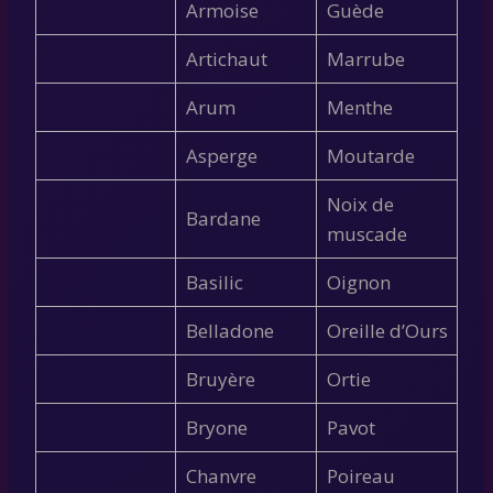
Armoise
Guède
Artichaut
Marrube
Arum
Menthe
Asperge
Moutarde
Noix de
Bardane
muscade
Basilic
Oignon
Belladone
Oreille d’Ours
Bruyère
Ortie
Bryone
Pavot
Chanvre
Poireau