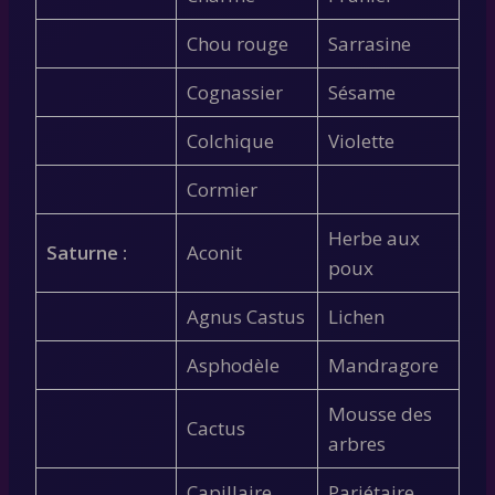
Chou rouge
Sarrasine
Cognassier
Sésame
Colchique
Violette
Cormier
Herbe aux
Saturne :
Aconit
poux
Agnus Castus
Lichen
Asphodèle
Mandragore
Mousse des
Cactus
arbres
Capillaire
Pariétaire