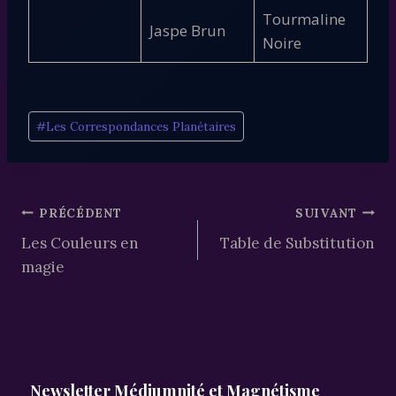
Tourmaline
Jaspe Brun
Noire
Étiquettes
#
Les Correspondances Planétaires
de
la
publication :
Navigation
PRÉCÉDENT
SUIVANT
Les Couleurs en
Table de Substitution
de
magie
l’article
Newsletter Médiumnité et Magnétisme