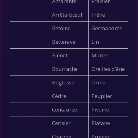
Amarante
Fraisier
Arrête-bœuf
Frêne
Bétoine
Germandrée
Betterave
Lin
Blénet
Mûrier
Bourrache
Oreilles d’âne
Buglosse
Orme
Cèdre
Peuplier
Centaurée
Pivoine
Cerisier
Platane
Charme
Prunier