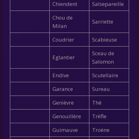
Chiendent
Salsepareille
Chou de
Sarriette
Milan
Coudrier
Scabieuse
Sceau de
Eglantier
Salomon
Endive
Scutellaire
Garance
Sureau
Genièvre
Thé
Genouillère
Trèfle
Guimauve
Troène