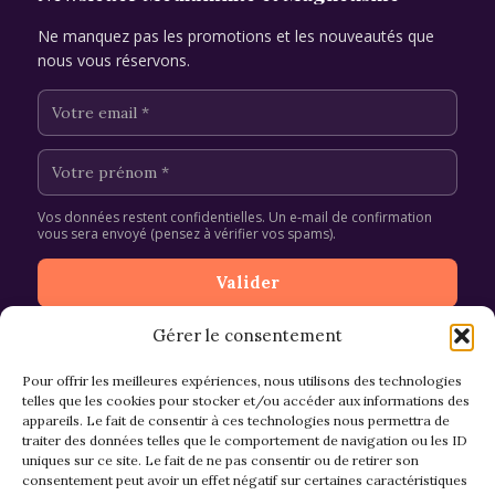
Ne manquez pas les promotions et les nouveautés que
nous vous réservons.
Vos données restent confidentielles. Un e-mail de confirmation
vous sera envoyé (pensez à vérifier vos spams).
Gérer le consentement
Pour offrir les meilleures expériences, nous utilisons des technologies
telles que les cookies pour stocker et/ou accéder aux informations des
appareils. Le fait de consentir à ces technologies nous permettra de
CGV et Retours
traiter des données telles que le comportement de navigation ou les ID
uniques sur ce site. Le fait de ne pas consentir ou de retirer son
consentement peut avoir un effet négatif sur certaines caractéristiques