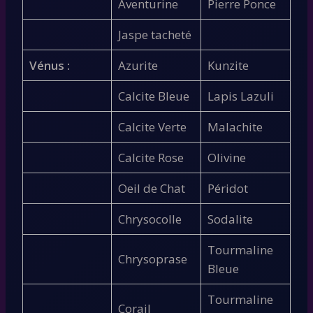
Aventurine
Pierre Ponce
Jaspe tacheté
Vénus :
Azurite
Kunzite
Calcite Bleue
Lapis Lazuli
Calcite Verte
Malachite
Calcite Rose
Olivine
Oeil de Chat
Péridot
Chrysocolle
Sodalite
Tourmaline
Chrysoprase
Bleue
Tourmaline
Corail