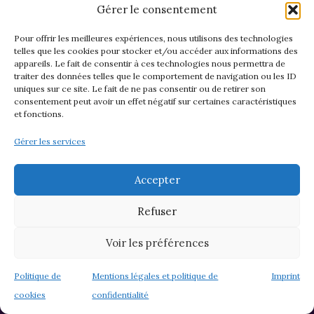
Gérer le consentement
Pour offrir les meilleures expériences, nous utilisons des technologies
telles que les cookies pour stocker et/ou accéder aux informations des
appareils. Le fait de consentir à ces technologies nous permettra de
traiter des données telles que le comportement de navigation ou les ID
uniques sur ce site. Le fait de ne pas consentir ou de retirer son
consentement peut avoir un effet négatif sur certaines caractéristiques
Symbole ether
et fonctions.
C’est de l’Ether (ou Akâsha, ou quintessence) que
Gérer les services
sont issus les quatre autres éléments, et c’est lui
qu’ils réintègreront une fois purifiés.
Accepter
Refuser
L’Ether symbolise l’Esprit, l’Etre primordial,
l’Inengendré, qui n’a ni commencement, ni fin.
Voir les préférences
Politique de
Mentions légales et politique de
Imprint
Certains considèrent que c’est dans l’Ether que
cookies
confidentialité
se trouvent les plans astraux. Il contient l’énergie