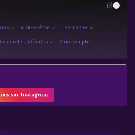
0
ions
☀️ Bien-être
Les magies
Le cercle d’affinités
Mon compte
nous sur Instagram