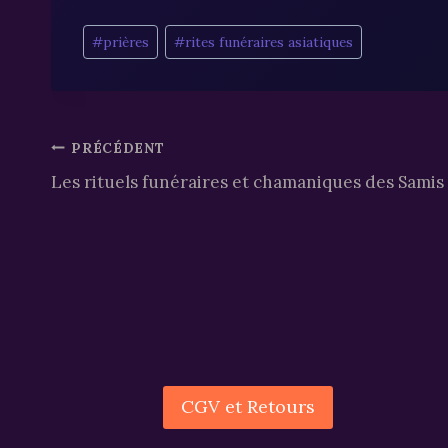
Étiquettes
#
prières
#
rites funéraires asiatiques
de
la
publication :
Navigation
PRÉCÉDENT
Les rituels funéraires et chamaniques des Samis
de
l’article
CGV et Retours