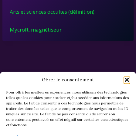
Arts et sciences occultes (définition)
Mycroft, magnétiseur
Gérer le consentement
Pour offrir les meilleures expériences, nous utilisons des technologies
telles que les cookies pour stocker et/ou accéder aux informations des
appareils. Le fait de consentir à ces technologies nous permettra de
CGV et Retours
traiter des données telles que le comportement de navigation ou les ID
uniques sur ce site. Le fait de ne pas consentir ou de retirer son
consentement peut avoir un effet négatif sur certaines caractéristiques
et fonctions.
Politique de cookies (EU)