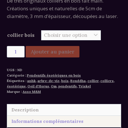
De très originaux colliers en bois fait main.
Créations uniques et naturelles de 5cm de
diamètre, 3 mm d’épaisseur, découpées au laser.
collier bois
quantité
Ajouter au panier
de
Alternative:
Colliers
UGS :
ND
ésotériques
Catégorie :
Pendentifs ésotériques en bois
bois
Étiquettes :
anhk
,
arbre-de-vie
,
bois
,
Bouddha
,
collier
,
colliers
,
ésotérique
,
Oeil d'Horus
,
Om
,
pendentifs
,
Triskel
Marque :
Asso M&M
Description
Informations complémentaires