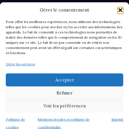
Gérer le consentement
Pour offrir les meilleures expériences, nous utilisons des technologies
telles que les cookies pour stocker et/ou accéder aux informations des
appareils. Le fait de consentir à ces technologies nous permettra de
CGV et Retours
traiter des données telles que le comportement de navigation ou les ID
uniques sur ce site. Le fait de ne pas consentir ou de retirer son
consentement peut avoir un effet négatif sur certaines caractéristiques
et fonctions.
Politique de cookies (EU)
Gérer les services
Mentions légales & confidentialité
Accepter
Refuser
Voir les préférences
© 2026 Asso M&M - Thème WordPress par
Kadence WP
Politique de
Mentions légales et politique de
Imprint
cookies
confidentialité