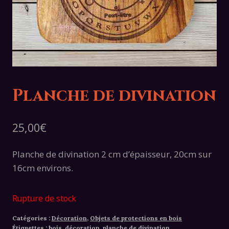
Planche de divination
25,00
€
Planche de divination 2 cm d’épaisseur, 20cm sur
16cm environs.
Rupture de stock
Catégories :
Décoration
,
Objets de protections en bois
Étiquettes :
bois
,
décoration
,
planche de divination