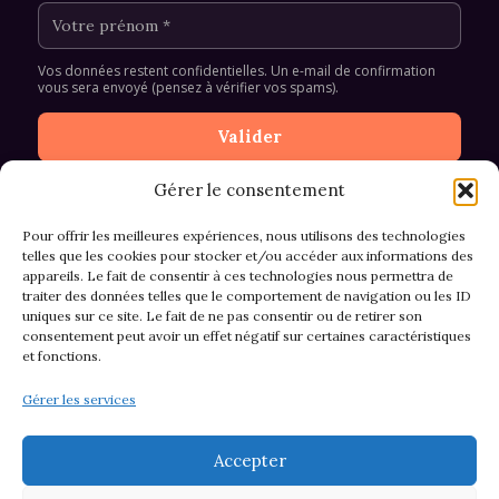
Vos données restent confidentielles. Un e-mail de confirmation
vous sera envoyé (pensez à vérifier vos spams).
Gérer le consentement
Pour offrir les meilleures expériences, nous utilisons des technologies
telles que les cookies pour stocker et/ou accéder aux informations des
appareils. Le fait de consentir à ces technologies nous permettra de
CGV et Retours
traiter des données telles que le comportement de navigation ou les ID
uniques sur ce site. Le fait de ne pas consentir ou de retirer son
consentement peut avoir un effet négatif sur certaines caractéristiques
et fonctions.
Politique de cookies (EU)
Gérer les services
Mentions légales & confidentialité
Accepter