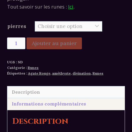
Tout savoir sur les runes :
Ici
.
pierres
quantité
Ajouter au panier
de
Alternative:
Runes
UGS :
ND
en
Catégorie :
Runes
pierres
Étiquettes :
Agate Rouge
,
améthyste
,
divination
,
Runes
naturelles
Description
Informations complémentaires
Description