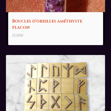
Boucles d’oreilles améthyste
flacon
12,00
€