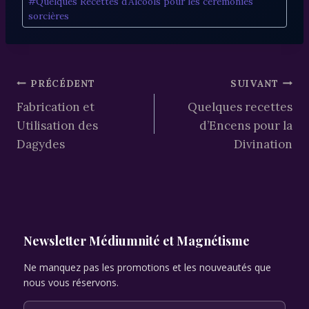
#
Quelques Recettes d'Alcools pour les cérémonies
de
sorcières
la
publication :
Navigation
PRÉCÉDENT
SUIVANT
Fabrication et
Quelques recettes
de
Utilisation des
d’Encens pour la
l’article
Dagydes
Divination
Newsletter Médiumnité et Magnétisme
Ne manquez pas les promotions et les nouveautés que
nous vous réservons.