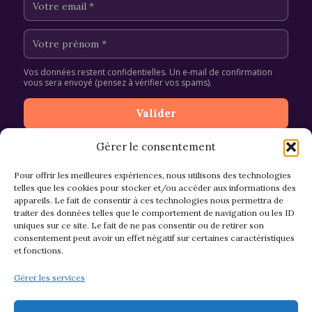
Vos données restent confidentielles. Un e-mail de confirmation
vous sera envoyé (pensez à vérifier vos spams).
Gérer le consentement
Pour offrir les meilleures expériences, nous utilisons des technologies
telles que les cookies pour stocker et/ou accéder aux informations des
appareils. Le fait de consentir à ces technologies nous permettra de
CGV et Retours
traiter des données telles que le comportement de navigation ou les ID
uniques sur ce site. Le fait de ne pas consentir ou de retirer son
consentement peut avoir un effet négatif sur certaines caractéristiques
et fonctions.
Politique de cookies (EU)
Gérer les services
Mentions légales & confidentialité