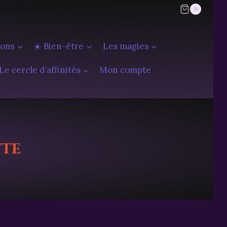
0
ions
☀️ Bien-être
Les magies
Le cercle d’affinités
Mon compte
tte