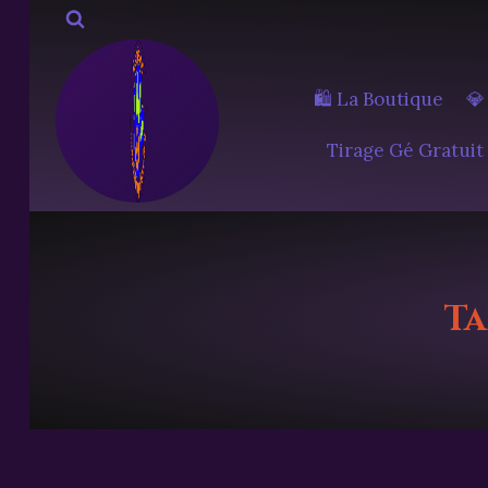
Aller
au
contenu
🛍️ La Boutique
💎
Tirage Gé Gratuit
Ta