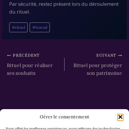
Par sécurité, restez présent lors du déroulement
du rituel.
Étiquettes
#
rituel
#
travail
de
la
publication :
Navigation
PRÉCÉDENT
SUIVANT
Rituel pour réaliser
Rituel pour protéger
de
ses souhaits
son patrimoine
l’article
Gérer le consentement
Pour offrir les meilleures expériences, nous utilisons des technologies