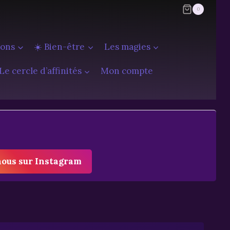
0
ions
☀️ Bien-être
Les magies
Le cercle d’affinités
Mon compte
nous sur Instagram