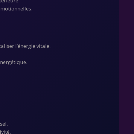
térieure.
 émotionnelles.
liser l’énergie vitale.
énergétique.
sel.
vité.