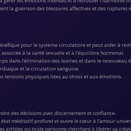
 à gérer les émotions intenses et à retrouver l’harmonie in
tient la guérison des blessures affectives et des ruptures
énéfique pour le système circulatoire et peut aider à revita
 associée à la santé sexuelle et à l’équilibre hormonal.
 corps dans l’élimination des toxines et dans le renouveau 
ardiaque et la circulation sanguine.
les tensions physiques liées au stress et aux émotions.
endre des décisions avec discernement et confiance.
 état méditatif profond et ouvre le cœur à l’amour univer
 les artistes ou toute personne cherchant à libérer sa créati