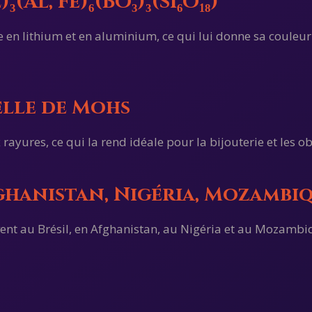
₃(Al, Fe)₆(BO₃)₃(Si₆O₁₈)
he en lithium et en aluminium, ce qui lui donne sa coule
helle de Mohs
 rayures, ce qui la rend idéale pour la bijouterie et les ob
fghanistan, Nigéria, Mozambi
ent au Brésil, en Afghanistan, au Nigéria et au Mozambiq