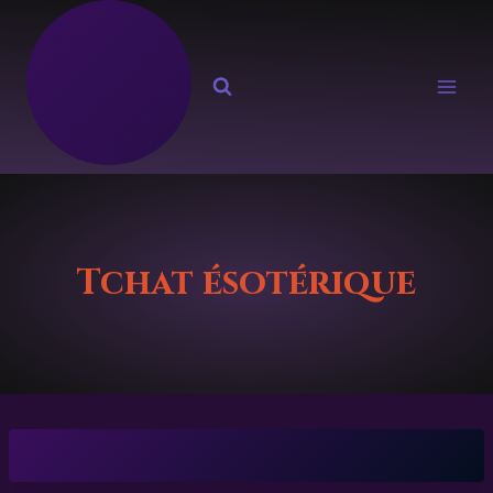
Aller
au
contenu
Tchat ésotérique