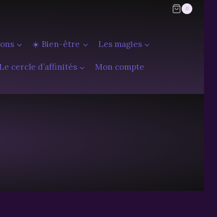
0
ions
☀️ Bien-être
Les magies
Le cercle d’affinités
Mon compte
)