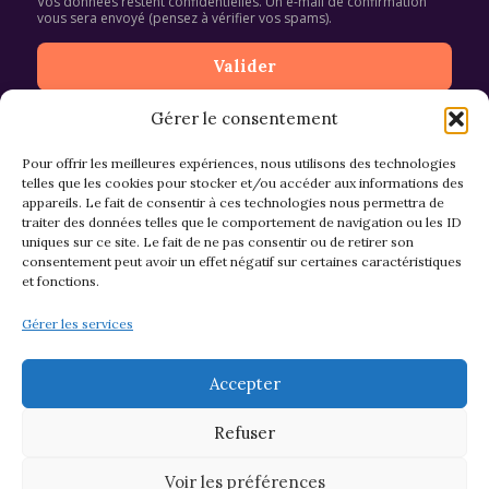
Vos données restent confidentielles. Un e-mail de confirmation
vous sera envoyé (pensez à vérifier vos spams).
Gérer le consentement
Pour offrir les meilleures expériences, nous utilisons des technologies
telles que les cookies pour stocker et/ou accéder aux informations des
appareils. Le fait de consentir à ces technologies nous permettra de
CGV et Retours
traiter des données telles que le comportement de navigation ou les ID
uniques sur ce site. Le fait de ne pas consentir ou de retirer son
consentement peut avoir un effet négatif sur certaines caractéristiques
et fonctions.
Politique de cookies (EU)
Gérer les services
Mentions légales & confidentialité
Accepter
Refuser
Voir les préférences