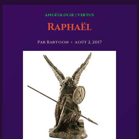
ANGÉOLOGIE
|
VERTUS
Raphaël
Par
Bartoon
août 2, 2017