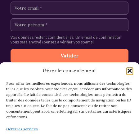
Vos données restent confidentielles. Un e-mail de confirmation
vous sera envoyé (pensez à vérifier vos spams).
Gérer le consentement
Pour offrir les meilleures expériences, nous utilisons des technologies
telles que les cookies pour stocker et/ou accéder aux informations des
appareils. Le fait de consentir à ces technologies nous permettra de
CGV et Retours
traiter des données telles que le comportement de navigation ou les ID
uniques sur ce site. Le fait de ne pas consentir ou de retirer son
consentement peut avoir un effet négatif sur certaines caractéristiques
et fonctions.
Politique de cookies (EU)
Gérer les services