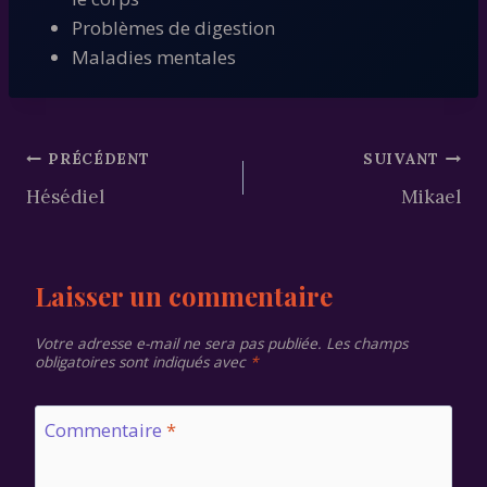
Problèmes de digestion
Maladies mentales
Navigation
PRÉCÉDENT
SUIVANT
Hésédiel
Mikael
de
l’article
Laisser un commentaire
Votre adresse e-mail ne sera pas publiée.
Les champs
obligatoires sont indiqués avec
*
Commentaire
*