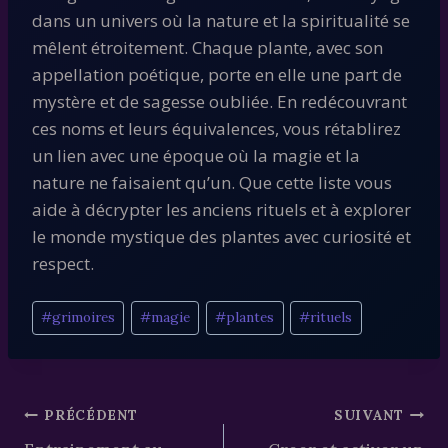
dans un univers où la nature et la spiritualité se
mêlent étroitement. Chaque plante, avec son
appellation poétique, porte en elle une part de
mystère et de sagesse oubliée. En redécouvrant
ces noms et leurs équivalences, vous rétablirez
un lien avec une époque où la magie et la
nature ne faisaient qu’un. Que cette liste vous
aide à décrypter les anciens rituels et à explorer
le monde mystique des plantes avec curiosité et
respect.
Étiquettes
#
grimoires
#
magie
#
plantes
#
rituels
de
la
publication :
Navigation
PRÉCÉDENT
SUIVANT