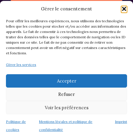
Gérer le consentement
Pour offrir les meilleures expériences, nous utilisons des technologies
telles que les cookies pour stocker et/ou accéder aux informations des
appareils. Le fait de consentir à ces technologies nous permettra de
CGV et Retours
traiter des données telles que le comportement de navigation ou les ID
uniques sur ce site. Le fait de ne pas consentir ou de retirer son
consentement peut avoir un effet négatif sur certaines caractéristiques
et fonctions.
Politique de cookies (EU)
Gérer les services
Mentions légales & confidentialité
Accepter
Refuser
Voir les préférences
© 2026 Asso M&M - Thème WordPress par
Kadence WP
Politique de
Mentions légales et politique de
Imprint
cookies
confidentialité