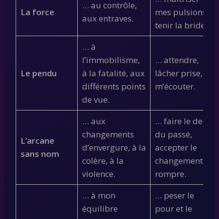
… au contrôle,
La force
mes pulsions,
aux entraves.
tenir la bride.
… à
l’immobilisme,
… attendre,
Le pendu
à la fatalité, aux
lâcher prise,
différents points
m’écouter.
de vue.
… aux
… faire le deuil
changements
du passé,
L’arcane
d’envergure, à la
accepter le
sans nom
colère, à la
changement,
violence.
rompre.
… à mon
… peser le
équilibre
pour et le