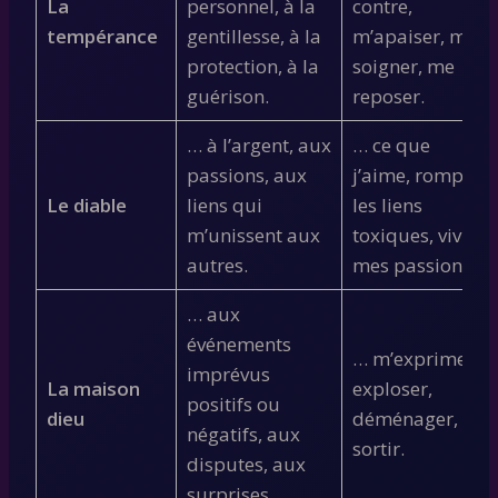
La
personnel, à la
contre,
tempérance
gentillesse, à la
m’apaiser, me
protection, à la
soigner, me
guérison.
reposer.
… à l’argent, aux
… ce que
passions, aux
j’aime, rompre
Le diable
liens qui
les liens
m’unissent aux
toxiques, vivre
autres.
mes passions.
… aux
événements
… m’exprimer,
imprévus
La maison
exploser,
positifs ou
dieu
déménager,
négatifs, aux
sortir.
disputes, aux
surprises.