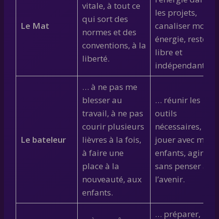
vitale, à tout ce
les projets,
qui sort des
Le Mat
canaliser mon
normes et des
énergie, rester
conventions, à la
libre et
liberté.
indépendant.
… à ne pas me
blesser au
… réunir les
travail, à ne pas
outils
courir plusieurs
nécessaires,
Le bateleur
lièvres à la fois,
jouer avec mes
à faire une
enfants, agir
place à la
sans penser à
nouveauté, aux
l’avenir.
enfants.
… préparer,