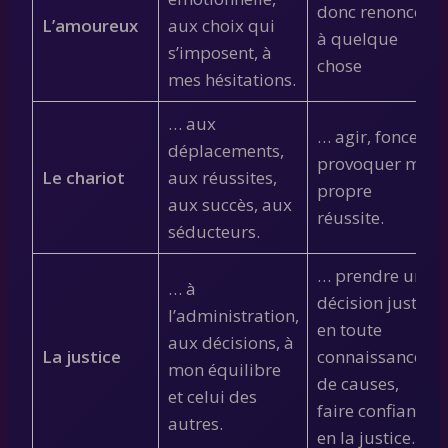
donc renoncer
L’amoureux
aux choix qui
à quelque
s’imposent, à
chose
mes hésitations.
… aux
… agir, foncer,
déplacements,
provoquer ma
Le chariot
aux réussites,
propre
aux succès, aux
réussite.
séducteurs.
… prendre une
… à
décision juste
l’administration,
en toute
aux décisions, à
La justice
connaissance
mon équilibre
de causes,
et celui des
faire confiance
autres.
en la justice.