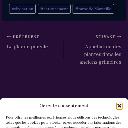
Étiquettes
#
divination
#
entrainement
#
tarot de Marseille
de
la
publication :
Navigation
PRÉCÉDENT
SUIVANT
La glande pinéale
Appellation des
de
plantes dans les
l’article
anciens grimoires
Gérer le consentement
Pour offrir les meilleures expériences, nous utilisons des technologies
telles que les cookies pour stocker et/ou accéder aux informations des
appareils. Le fait de consentir à ces technologies nous permettra de