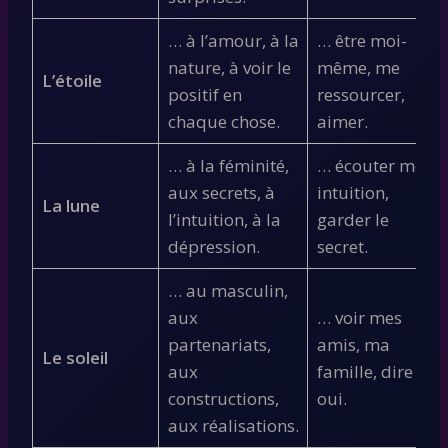
… à l’amour, à la
… être moi-
nature, à voir le
même, me
L’étoile
positif en
ressourcer,
chaque chose.
aimer.
… à la féminité,
… écouter mon
aux secrets, à
intuition,
La lune
l’intuition, à la
garder le
dépression.
secret.
… au masculin,
aux
… voir mes
partenariats,
amis, ma
Le soleil
aux
famille, dire
constructions,
oui.
aux réalisations.