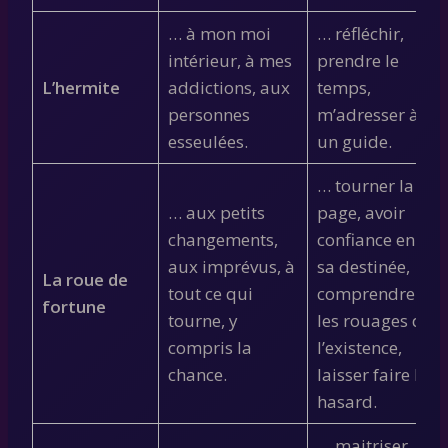
… à mon moi
… réfléchir,
intérieur, à mes
prendre le
L’hermite
addictions, aux
temps,
personnes
m’adresser à
esseulées.
un guide.
… tourner la
… aux petits
page, avoir
changements,
confiance en
aux imprévus, à
sa destinée,
La roue de
tout ce qui
comprendre
fortune
tourne, y
les rouages de
compris la
l’existence,
chance.
laisser faire le
hasard.
… maitriser