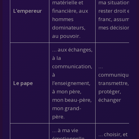
matérielle et
ma situation,
L’empereur
financière, aux
rester droit et
hommes
franc, assumer
dominateurs,
mes décisions
au pouvoir.
… aux échanges,
à la
communication,
…
à
communiquer,
Le pape
l’enseignement,
transmettre,
à mon père,
protéger,
mon beau-père,
échanger
mon grand-
père.
… à ma vie
… choisir, et
émotionnelle,