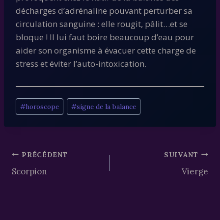
décharges d’adrénaline pouvant perturber sa
circulation sanguine : elle rougit, pâlit…et se
bloque ! Il lui faut boire beaucoup d’eau pour
aider son organisme à évacuer cette charge de
stress et éviter l’auto-intoxication.
Étiquettes
#
horoscope
#
signe de la balance
de
la
publication :
Navigation
PRÉCÉDENT
SUIVANT
Scorpion
Vierge
de
l’article