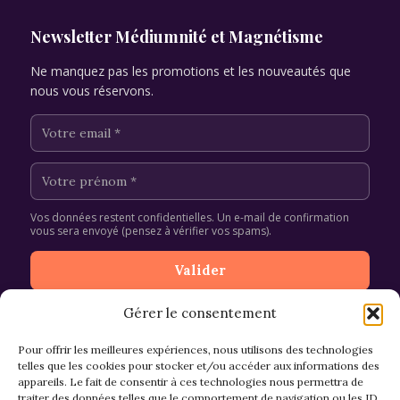
Newsletter Médiumnité et Magnétisme
Ne manquez pas les promotions et les nouveautés que
nous vous réservons.
Vos données restent confidentielles. Un e-mail de confirmation
vous sera envoyé (pensez à vérifier vos spams).
Gérer le consentement
Pour offrir les meilleures expériences, nous utilisons des technologies
telles que les cookies pour stocker et/ou accéder aux informations des
appareils. Le fait de consentir à ces technologies nous permettra de
CGV et Retours
traiter des données telles que le comportement de navigation ou les ID