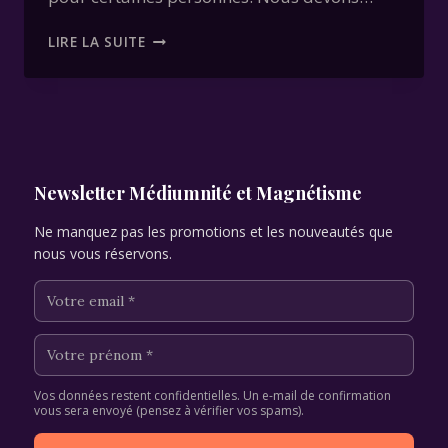
SAMHAIN
LIRE LA SUITE
NUIT
DU
31
OCTOBRE
AU
1
NOVEMBRE
Newsletter Médiumnité et Magnétisme
Ne manquez pas les promotions et les nouveautés que
nous vous réservons.
Vos données restent confidentielles. Un e-mail de confirmation
vous sera envoyé (pensez à vérifier vos spams).