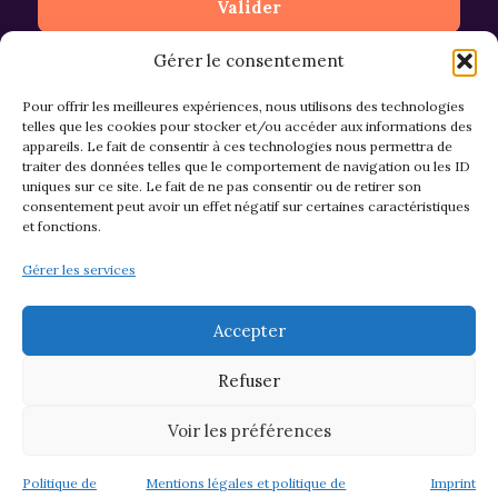
Gérer le consentement
Pour offrir les meilleures expériences, nous utilisons des technologies
telles que les cookies pour stocker et/ou accéder aux informations des
appareils. Le fait de consentir à ces technologies nous permettra de
CGV et Retours
traiter des données telles que le comportement de navigation ou les ID
uniques sur ce site. Le fait de ne pas consentir ou de retirer son
consentement peut avoir un effet négatif sur certaines caractéristiques
et fonctions.
Politique de cookies (EU)
Gérer les services
Mentions légales & confidentialité
Accepter
Refuser
Voir les préférences
© 2026 Asso M&M - Thème WordPress par
Kadence WP
Politique de
Mentions légales et politique de
Imprint