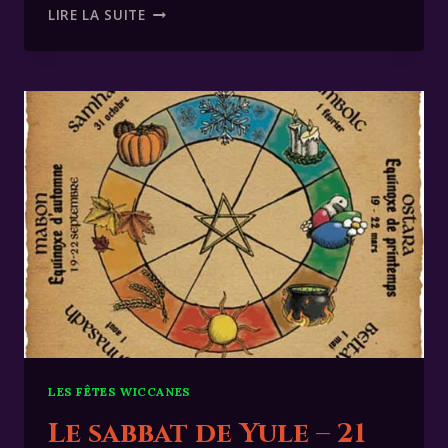
FÊTE
LIRE LA SUITE
DE
L’EAU
LUSTRAL
1
FÉVRIER
IMBOLC
LES FÊTES WICCANES
Le sabbat de Yule – 21