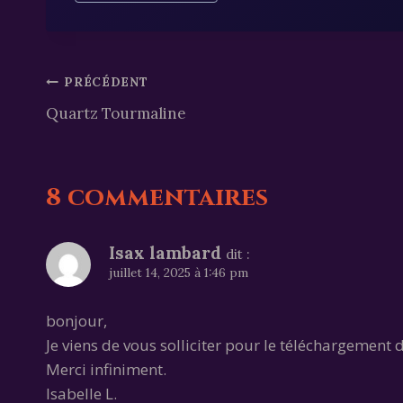
de
la
publication :
Navigation
PRÉCÉDENT
Quartz Tourmaline
de
l’article
8 commentaires
Isax lambard
dit :
juillet 14, 2025 à 1:46 pm
bonjour,
Je viens de vous solliciter pour le téléchargement 
Merci infiniment.
Isabelle L.