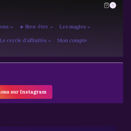
0
ions
☀️ Bien-être
Les magies
Le cercle d’affinités
Mon compte
nous sur Instagram