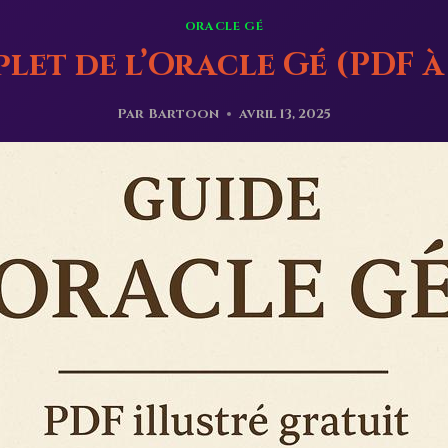
ORACLE GÉ
let de l’Oracle Gé (PDF 
Par
Bartoon
avril 13, 2025