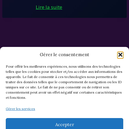
Lire la suite
Gérer le consentement
Pour offrir les meilleures expériences, nous utilisons des technologies
telles que les cookies pour stocker et/ou accéder aux informations des
appareils. Le fait de consentir à ces technologies nous permettra de
CGV et Retours
traiter des données telles que le comportement de navigation ou les ID
uniques sur ce site. Le fait de ne pas consentir ou de retirer son
consentement peut avoir un effet négatif sur certaines caractéristiques
et fonctions.
Politique de cookies (EU)
Gérer les services
Mentions légales & confidentialité
Accepter