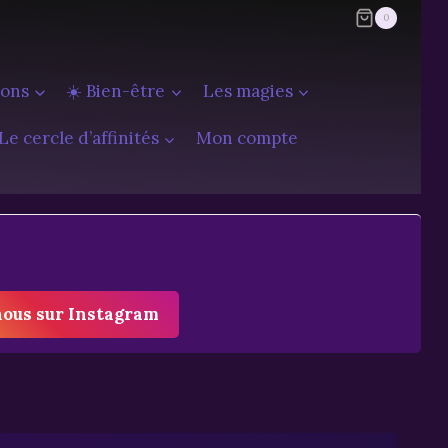
0
ions
☀️ Bien-être
Les magies
Le cercle d’affinités
Mon compte
nous sur Instagram