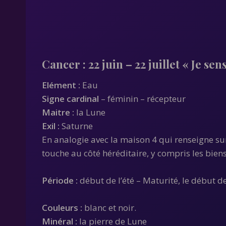
Cancer
: 22 juin – 22 juillet « Je sen
Elément :
Eau
Signe cardinal
– féminin – récepteur
Maitre :
la Lune
Exil :
Saturne
En analogie avec la maison 4 qui renseigne sur l
touche au côté héréditaire, y compris les bien
Période :
début de l’été – Maturité, le début d
Couleurs :
blanc et noir.
Minéral :
la pierre de Lune