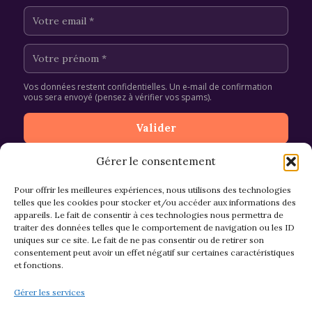
Vos données restent confidentielles. Un e-mail de confirmation
vous sera envoyé (pensez à vérifier vos spams).
Gérer le consentement
Pour offrir les meilleures expériences, nous utilisons des technologies
telles que les cookies pour stocker et/ou accéder aux informations des
appareils. Le fait de consentir à ces technologies nous permettra de
CGV et Retours
traiter des données telles que le comportement de navigation ou les ID
uniques sur ce site. Le fait de ne pas consentir ou de retirer son
consentement peut avoir un effet négatif sur certaines caractéristiques
et fonctions.
Politique de cookies (EU)
Gérer les services