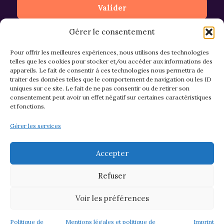
Gérer le consentement
Pour offrir les meilleures expériences, nous utilisons des technologies
telles que les cookies pour stocker et/ou accéder aux informations des
appareils. Le fait de consentir à ces technologies nous permettra de
CGV et Retours
traiter des données telles que le comportement de navigation ou les ID
uniques sur ce site. Le fait de ne pas consentir ou de retirer son
consentement peut avoir un effet négatif sur certaines caractéristiques
et fonctions.
Politique de cookies (EU)
Gérer les services
Mentions légales & confidentialité
Accepter
Refuser
Voir les préférences
© 2026 Asso M&M - Thème WordPress par
Kadence WP
Politique de
Mentions légales et politique de
Imprint