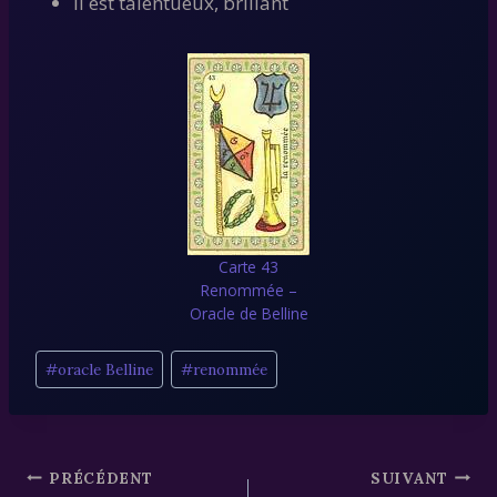
Il est talentueux, brillant
Carte 43
Renommée –
Oracle de Belline
Étiquettes
#
oracle Belline
#
renommée
de
la
publication :
Navigation
PRÉCÉDENT
SUIVANT