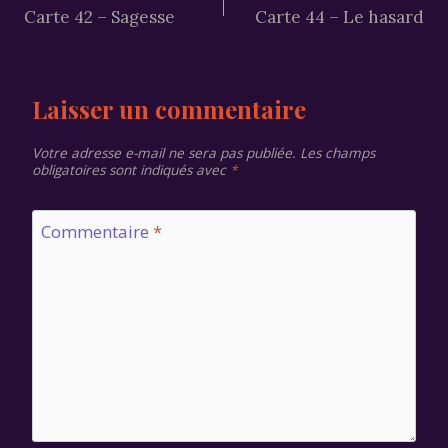
Carte 42 – Sagesse
Carte 44 – Le hasard
de
l’article
Laisser un commentaire
Votre adresse e-mail ne sera pas publiée.
Les champs
obligatoires sont indiqués avec
*
Commentaire
*