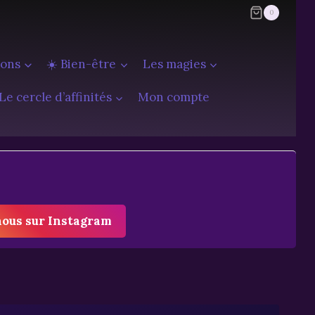
0
ions
☀️ Bien-être
Les magies
Le cercle d’affinités
Mon compte
nous sur Instagram