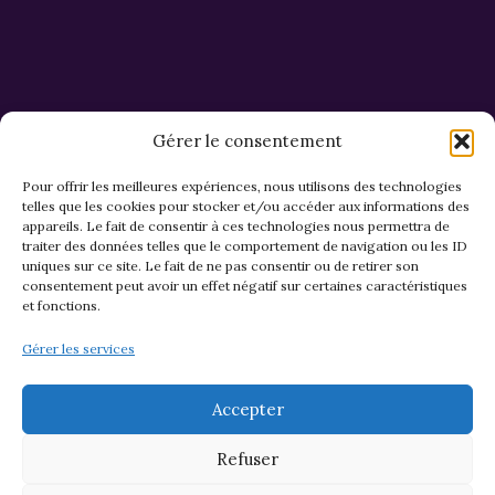
Alternative:
Gérer le consentement
Pour offrir les meilleures expériences, nous utilisons des technologies
telles que les cookies pour stocker et/ou accéder aux informations des
appareils. Le fait de consentir à ces technologies nous permettra de
CGV et Retours
traiter des données telles que le comportement de navigation ou les ID
uniques sur ce site. Le fait de ne pas consentir ou de retirer son
consentement peut avoir un effet négatif sur certaines caractéristiques
et fonctions.
Politique de cookies (EU)
Gérer les services
Mentions légales & confidentialité
Accepter
Refuser