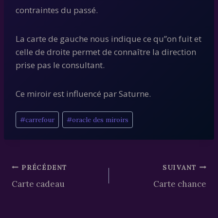
contraintes du passé.
La carte de gauche nous indique ce qu”on fuit et
celle de droite permet de connaître la direction
prise pas le consultant.
Ce miroir est influencé par Saturne.
Étiquettes
#
carrefour
#
oracle des miroirs
de
la
publication :
Navigation
PRÉCÉDENT
SUIVANT
Carte cadeau
Carte chance
de
l’article