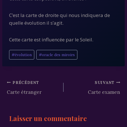
C’est la carte de droite qui nous indiquera de
quelle évolution il s’agit.
Cette carte est influencée par le Soleil.
Étiquettes
#
évolution
#
oracle des miroirs
de
la
publication :
Navigation
PRÉCÉDENT
SUIVANT
Carte étranger
Carte examen
de
l’article
Laisser un commentaire