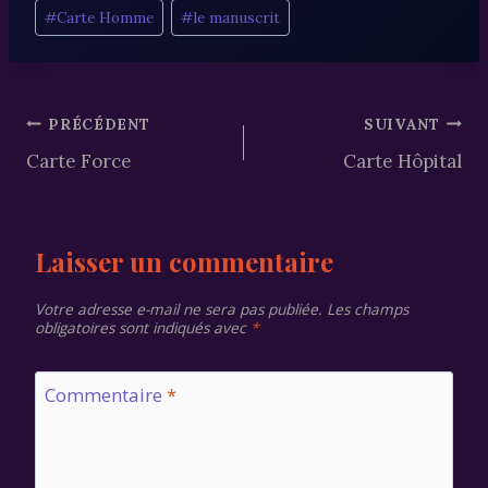
Étiquettes
#
Carte Homme
#
le manuscrit
de
la
publication :
Navigation
PRÉCÉDENT
SUIVANT
Carte Force
Carte Hôpital
de
l’article
Laisser un commentaire
Votre adresse e-mail ne sera pas publiée.
Les champs
obligatoires sont indiqués avec
*
Commentaire
*